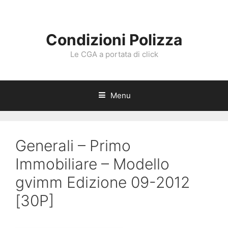
Vai
al
contenuto
Condizioni Polizza
Le CGA a portata di click
Menu
Generali – Primo
Immobiliare – Modello
gvimm Edizione 09-2012
[30P]