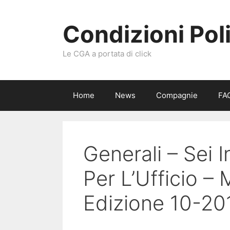
Vai
al
Condizioni Pol
contenuto
Le CGA a portata di click
Home
News
Compagnie
FA
Generali – Sei I
Per L’Ufficio –
Edizione 10-20