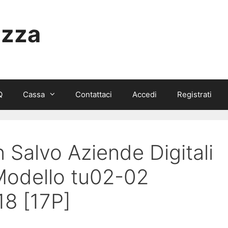
izza
Q
Cassa
Contattaci
Accedi
Registrati
n Salvo Aziende Digitali
 Modello tu02-02
18 [17P]