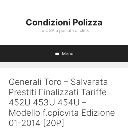
Vai
al
contenuto
Condizioni Polizza
Le CGA a portata di click
Menu
Generali Toro – Salvarata
Prestiti Finalizzati Tariffe
452U 453U 454U –
Modello f.cpicvita Edizione
01-2014 [20P]