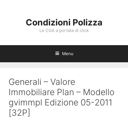
Vai
al
contenuto
Condizioni Polizza
Le CGA a portata di click
Menu
Generali – Valore
Immobiliare Plan – Modello
gvimmpl Edizione 05-2011
[32P]