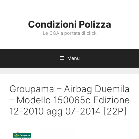
Vai
al
contenuto
Condizioni Polizza
Le CGA a portata di click
Menu
Groupama – Airbag Duemila
– Modello 150065c Edizione
12-2010 agg 07-2014 [22P]