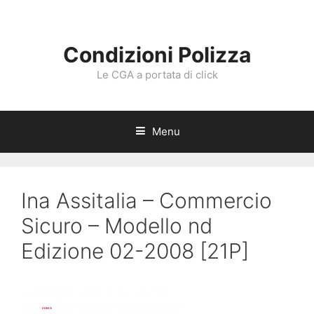
Vai
al
contenuto
Condizioni Polizza
Le CGA a portata di click
Menu
Ina Assitalia – Commercio
Sicuro – Modello nd
Edizione 02-2008 [21P]