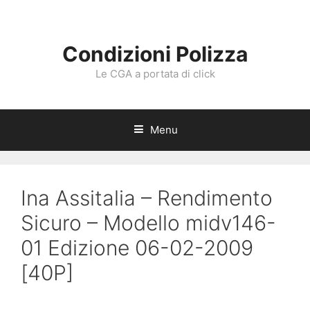
Vai
al
contenuto
Condizioni Polizza
Le CGA a portata di click
Menu
Ina Assitalia – Rendimento
Sicuro – Modello midv146-
01 Edizione 06-02-2009
[40P]