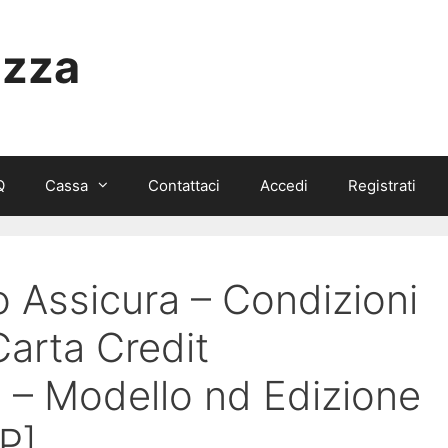
izza
Q
Cassa
Contattaci
Accedi
Registrati
 Assicura – Condizioni
arta Credit
– Modello nd Edizione
P]