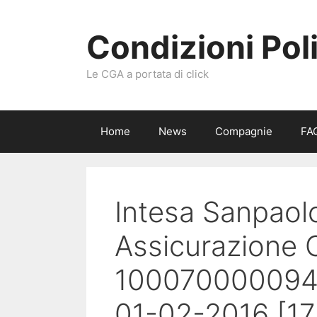
Vai
al
Condizioni Pol
contenuto
Le CGA a portata di click
Home
News
Compagnie
FA
Intesa Sanpaolo
Assicurazione C
100070000094 
01-02-2016 [17