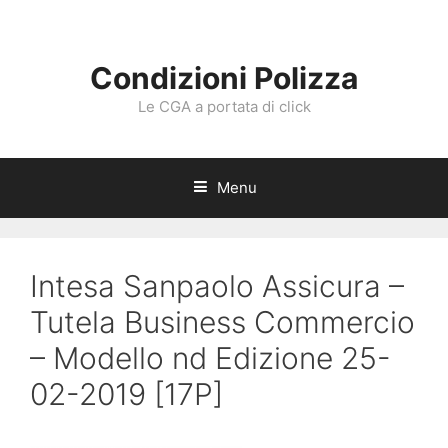
Vai
al
contenuto
Condizioni Polizza
Le CGA a portata di click
Menu
Intesa Sanpaolo Assicura –
Tutela Business Commercio
– Modello nd Edizione 25-
02-2019 [17P]