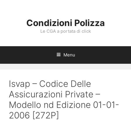
Vai
al
contenuto
Condizioni Polizza
Le CGA a portata di click
Menu
Isvap – Codice Delle
Assicurazioni Private –
Modello nd Edizione 01-01-
2006 [272P]