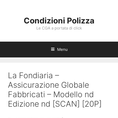
Vai
al
contenuto
Condizioni Polizza
Le CGA a portata di click
Menu
La Fondiaria –
Assicurazione Globale
Fabbricati – Modello nd
Edizione nd [SCAN] [20P]