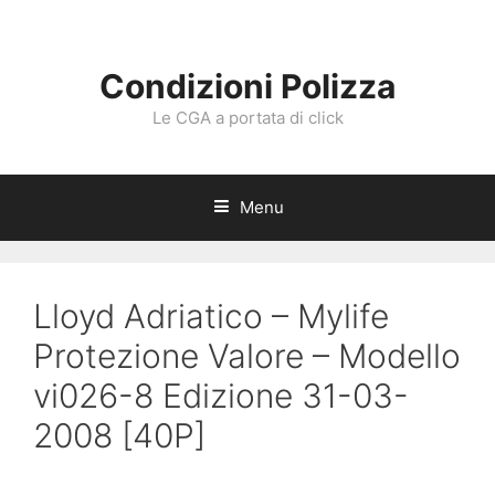
Vai
al
contenuto
Condizioni Polizza
Le CGA a portata di click
Menu
Lloyd Adriatico – Mylife
Protezione Valore – Modello
vi026-8 Edizione 31-03-
2008 [40P]