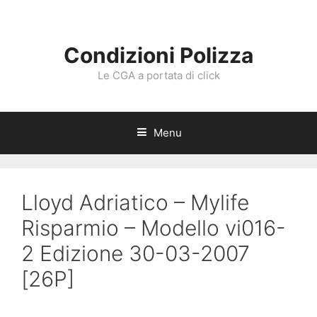
Vai
al
contenuto
Condizioni Polizza
Le CGA a portata di click
Menu
Lloyd Adriatico – Mylife
Risparmio – Modello vi016-
2 Edizione 30-03-2007
[26P]