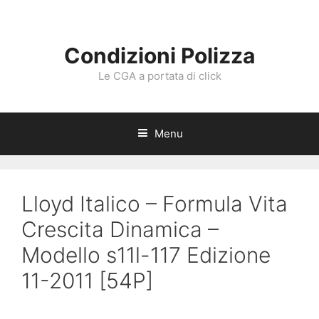
Vai
al
contenuto
Condizioni Polizza
Le CGA a portata di click
Menu
Lloyd Italico – Formula Vita
Crescita Dinamica –
Modello s11l-117 Edizione
11-2011 [54P]