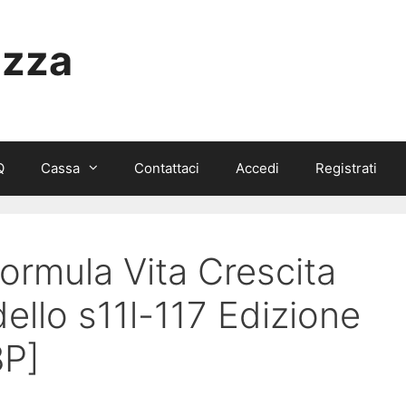
izza
Q
Cassa
Contattaci
Accedi
Registrati
Formula Vita Crescita
llo s11l-117 Edizione
8P]