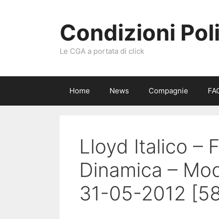
Vai
al
Condizioni Pol
contenuto
Le CGA a portata di click
Home
News
Compagnie
FA
Lloyd Italico – 
Dinamica – Mode
31-05-2012 [5