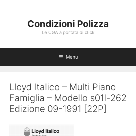
Vai
al
contenuto
Condizioni Polizza
Le CGA a portata di click
Menu
Lloyd Italico – Multi Piano
Famiglia – Modello s01l-262
Edizione 09-1991 [22P]