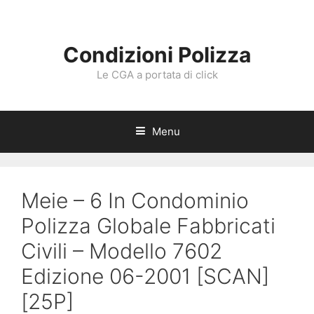
Vai
al
contenuto
Condizioni Polizza
Le CGA a portata di click
Menu
Meie – 6 In Condominio
Polizza Globale Fabbricati
Civili – Modello 7602
Edizione 06-2001 [SCAN]
[25P]