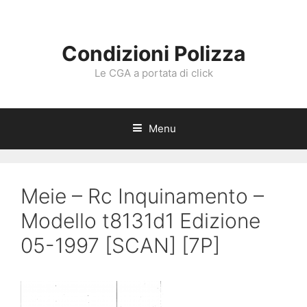
Vai
al
contenuto
Condizioni Polizza
Le CGA a portata di click
Menu
Meie – Rc Inquinamento –
Modello t8131d1 Edizione
05-1997 [SCAN] [7P]