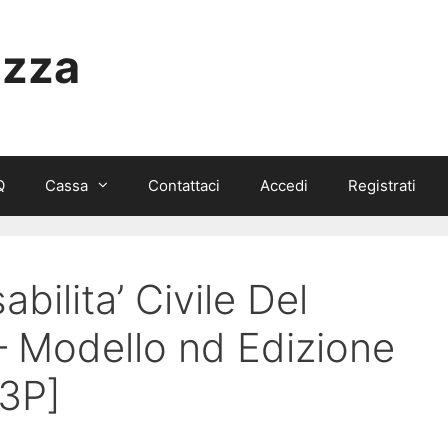
izza
Q
Cassa
Contattaci
Accedi
Registrati
bilita’ Civile Del
– Modello nd Edizione
3P]