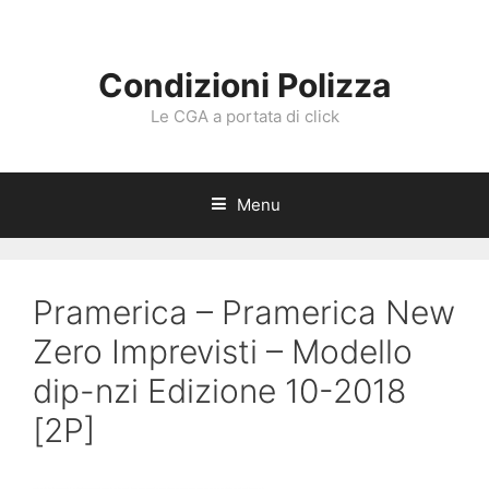
Vai
al
contenuto
Condizioni Polizza
Le CGA a portata di click
Menu
Pramerica – Pramerica New
Zero Imprevisti – Modello
dip-nzi Edizione 10-2018
[2P]