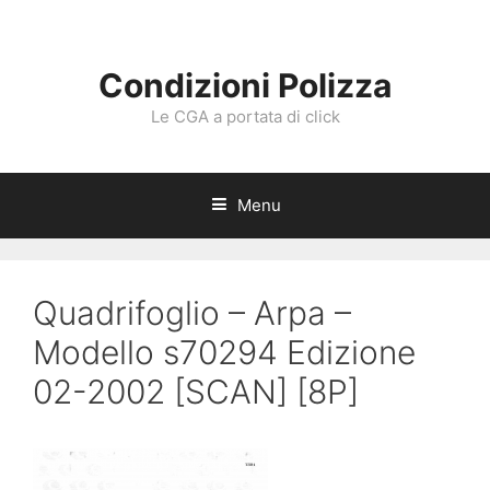
Vai
al
contenuto
Condizioni Polizza
Le CGA a portata di click
Menu
Quadrifoglio – Arpa –
Modello s70294 Edizione
02-2002 [SCAN] [8P]