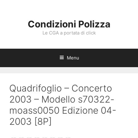
Vai
al
contenuto
Condizioni Polizza
Le CGA a portata di click
Menu
Quadrifoglio – Concerto
2003 – Modello s70322-
moass0050 Edizione 04-
2003 [8P]