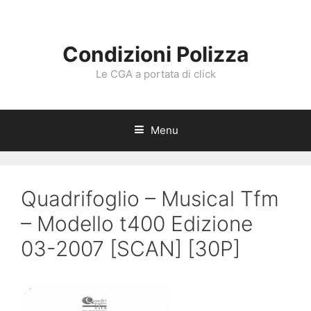
Vai
al
contenuto
Condizioni Polizza
Le CGA a portata di click
Menu
Quadrifoglio – Musical Tfm
– Modello t400 Edizione
03-2007 [SCAN] [30P]