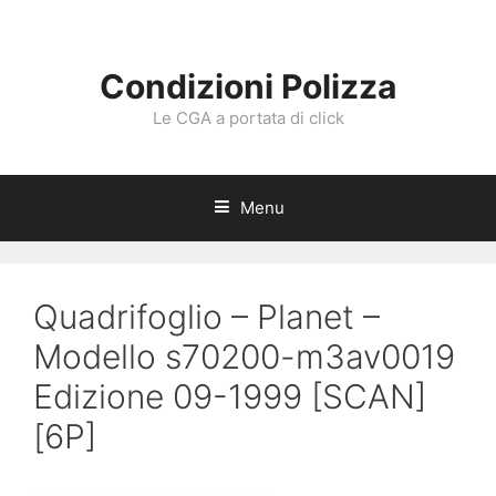
Vai
al
contenuto
Condizioni Polizza
Le CGA a portata di click
Menu
Quadrifoglio – Planet –
Modello s70200-m3av0019
Edizione 09-1999 [SCAN]
[6P]