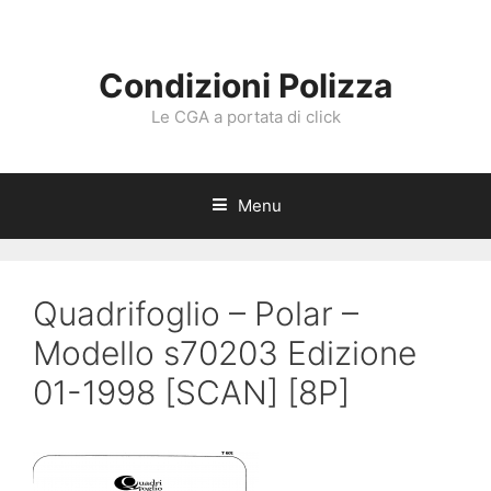
Vai
al
contenuto
Condizioni Polizza
Le CGA a portata di click
Menu
Quadrifoglio – Polar –
Modello s70203 Edizione
01-1998 [SCAN] [8P]