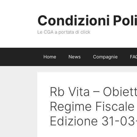
Vai
al
Condizioni Pol
contenuto
Le CGA a portata di click
Home
News
Compagnie
FA
Rb Vita – Obiet
Regime Fiscale
Edizione 31-03