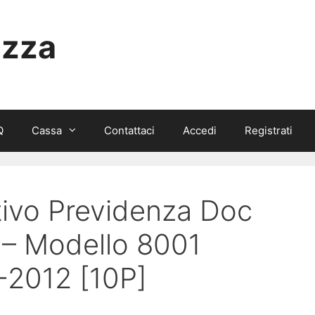
izza
Q
Cassa
Contattaci
Accedi
Registrati
tivo Previdenza Doc
 – Modello 8001
-2012 [10P]