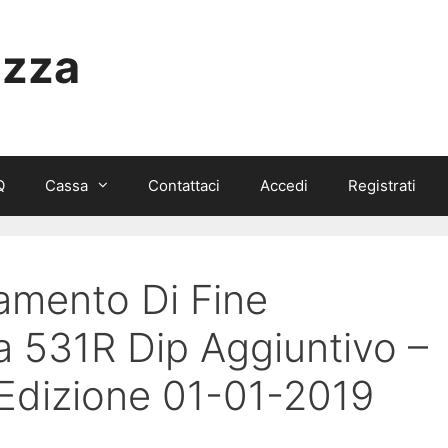
izza
Q
Cassa
Contattaci
Accedi
Registrati
tamento Di Fine
a 531R Dip Aggiuntivo –
Edizione 01-01-2019