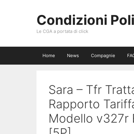
Vai
al
Condizioni Pol
contenuto
Le CGA a portata di click
Home
News
Compagnie
FA
Sara – Tfr Trat
Rapporto Tariff
Modello v327r 
[5P]