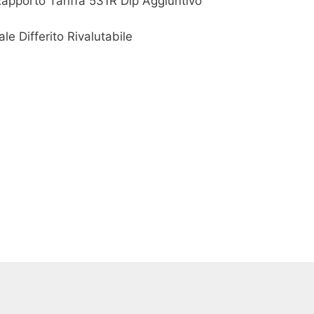
Rapporto Tariffa 531R Dip Aggiuntivo
le Differito Rivalutabile