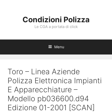
Vai
al
contenuto
Condizioni Polizza
Le CGA a portata di click
Menu
Toro – Linea Aziende
Polizza Elettronica Impianti
E Apparecchiature –
Modello pb036600.d94
Edizione 01-2001 [SCAN]