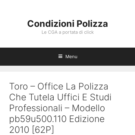
Vai
al
contenuto
Condizioni Polizza
Le CGA a portata di click
Menu
Toro – Office La Polizza
Che Tutela Uffici E Studi
Professionali – Modello
pb59u500.110 Edizione
2010 [62P]