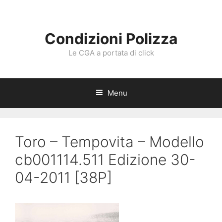
Vai
al
contenuto
Condizioni Polizza
Le CGA a portata di click
Menu
Toro – Tempovita – Modello
cb001114.511 Edizione 30-
04-2011 [38P]