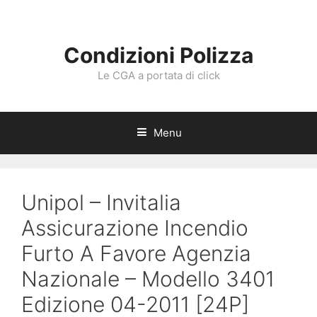
Vai
al
contenuto
Condizioni Polizza
Le CGA a portata di click
Menu
Unipol – Invitalia
Assicurazione Incendio
Furto A Favore Agenzia
Nazionale – Modello 3401
Edizione 04-2011 [24P]