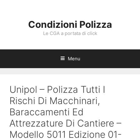
Vai
al
contenuto
Condizioni Polizza
Le CGA a portata di click
Menu
Unipol – Polizza Tutti I
Rischi Di Macchinari,
Baraccamenti Ed
Attrezzature Di Cantiere –
Modello 5011 Edizione 01-