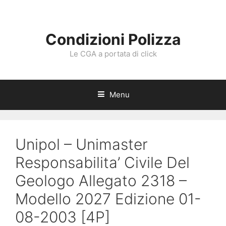
Vai
al
contenuto
Condizioni Polizza
Le CGA a portata di click
Menu
Unipol – Unimaster
Responsabilita’ Civile Del
Geologo Allegato 2318 –
Modello 2027 Edizione 01-
08-2003 [4P]