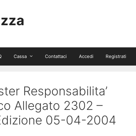
izza
Q
Cassa
Contattaci
Accedi
Registrati
ter Responsabilita’
co Allegato 2302 –
Edizione 05-04-2004