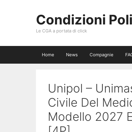
Vai
al
Condizioni Pol
contenuto
Le CGA a portata di click
Home
News
Compagnie
FA
Unipol – Unimas
Civile Del Medi
Modello 2027 
[4P]