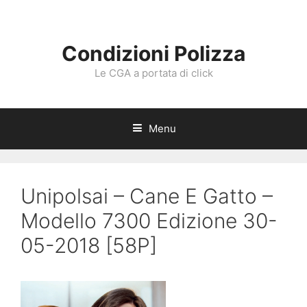
Vai
al
contenuto
Condizioni Polizza
Le CGA a portata di click
Menu
Unipolsai – Cane E Gatto –
Modello 7300 Edizione 30-
05-2018 [58P]