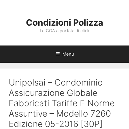
Vai
al
contenuto
Condizioni Polizza
Le CGA a portata di click
Menu
Unipolsai – Condominio
Assicurazione Globale
Fabbricati Tariffe E Norme
Assuntive – Modello 7260
Edizione 05-2016 [30P]