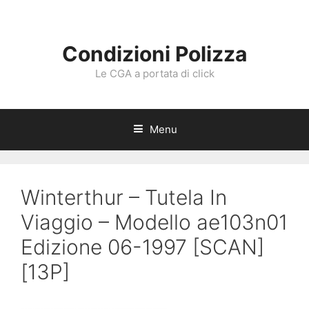
Vai
al
contenuto
Condizioni Polizza
Le CGA a portata di click
Menu
Winterthur – Tutela In
Viaggio – Modello ae103n01
Edizione 06-1997 [SCAN]
[13P]